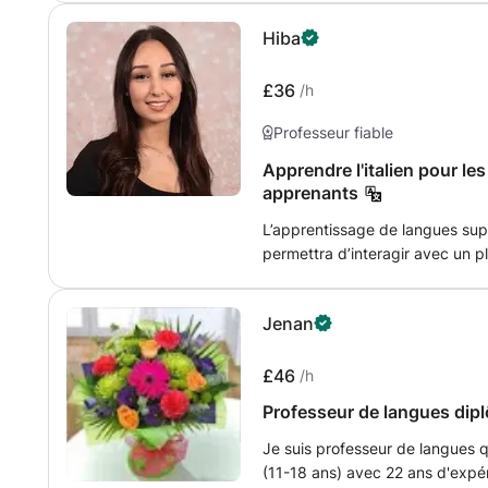
IGCSE, IB, A level. Vaste expéri
Hiba
face à face et en ligne. Mon obj
attrayants et efficaces que poss
d'apprentissage. Je fournis gé
£36
/h
l'apprentissage et des rapports
Professeur fiable
Apprendre l'italien pour le
apprenants
L’apprentissage de langues sup
permettra d’interagir avec un 
d’enrichir votre réseau social, 
réflexion critique sous des ang
Jenan
d’importantes opportunités de car
l’amélioration des compétences
résultats scolaires ne sont qu
£46
/h
l’apprentissage de nouvelles la
Professeur de langues diplô
te.
compétences linguistiques. Pour un étudiant universitaire, je surveillerais
ses cours actuels, concevrais d
Je suis professeur de langues q
compétences et me concentrerais 
(11-18 ans) avec 22 ans d'exp