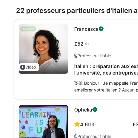
22 professeurs particuliers d'italien
Francesca
£52
/h
Professeur fiable
Italien : préparation aux 
Vidéo
l'université, des entreprise
facturation par un professe
👋🏼 Bonjour ! Je m'appelle Fr
améliorer votre italien ? Aucun
avec moi et ont appris en s'am
grâce au directeur de mon lycée
Ophelia
Italie et à l'étranger, et même 
propose des cours d'italien en 
au niveau avancé (C2). J'ai to
4.6
£
(
18
)
qualité à recommander aux étu
Professeur fiable
personnalisés et adaptés aux b